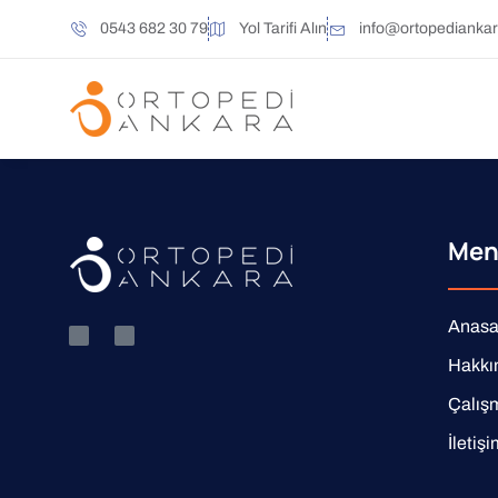
0543 682 30 79
Yol Tarifi Alın
info@ortopedianka
Men
Anasa
Hakk
Çalış
İletiş