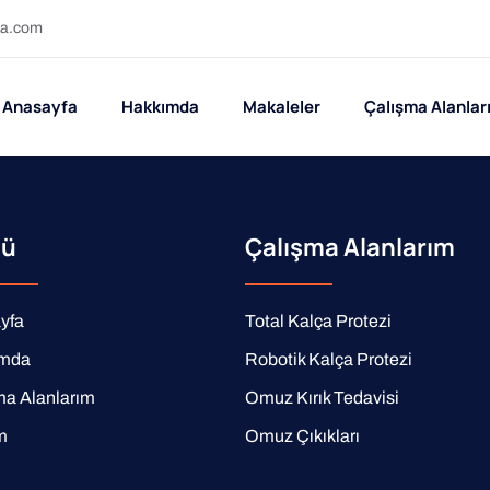
ra.com
Anasayfa
Hakkımda
Makaleler
Çalışma Alanlar
ü
Çalışma Alanlarım
yfa
Total Kalça Protezi
ımda
Robotik Kalça Protezi
ma Alanlarım
Omuz Kırık Tedavisi
im
Omuz Çıkıkları