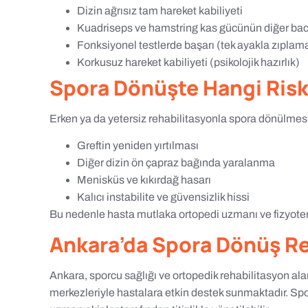
Dizin ağrısız tam hareket kabiliyeti
Kuadriseps ve hamstring kas gücünün diğer ba
Fonksiyonel testlerde başarı (tek ayakla zıplama 
Korkusuz hareket kabiliyeti (psikolojik hazırlık)
Spora Dönüşte Hangi Risk
Erken ya da yetersiz rehabilitasyonla spora dönülmesi a
Greftin yeniden yırtılması
Diğer dizin ön çapraz bağında yaralanma
Menisküs ve kıkırdağ hasarı
Kalıcı instabilite ve güvensizlik hissi
Bu nedenle hasta mutlaka ortopedi uzmanı ve fizyotera
Ankara’da Spora Dönüş R
Ankara, sporcu sağlığı ve ortopedik rehabilitasyon al
merkezleriyle hastalara etkin destek sunmaktadır. Sp