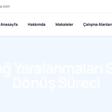
ra.com
Anasayfa
Hakkımda
Makaleler
Çalışma Alanlar
ğ Yaralanmaları 
Dönüş Süreci