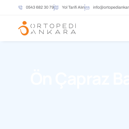
0543 682 30 79
Yol Tarifi Alın
info@ortopedianka
Ön Çapraz Ba