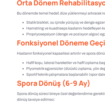
Orta Dönem Rehabilitasyo
Bu dönemde temel hedef, dize yüklenmeyi artırarak n
Statik bisiklet, su içinde yürüyüş ve denge egzers
Hamstring ve kuadriseps kaslarını hedefleyen kuv
Propriyosepsiyon (denge ve pozisyon algısı) egze
Fonksiyonel Döneme Geçiş
Hastanın fonksiyonel kapasitesi artırılır ve spora dönüş 
Hafif koşu, lateral hareketler ve hafif zıplama başla
Plyometrik egzersizler (dizüstü zıplama, yön değ
Sportif teknik çalışmalara başlanabilir (spor dal
Spora Dönüş (6-9 Ay)
Spora dönüş süreci bireye özel değerlendirme gerektir
dönüş tavsiye edilmez: