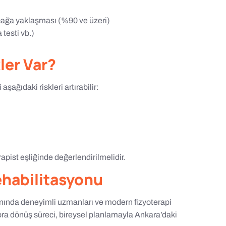
cağa yaklaşması (%90 ve üzeri)
testi vb.)
ler Var?
şağıdaki riskleri artırabilir:
pist eşliğinde değerlendirilmelidir.
ehabilitasyonu
anında deneyimli uzmanları ve modern fizyoterapi
ora dönüş süreci, bireysel planlamayla Ankara’daki