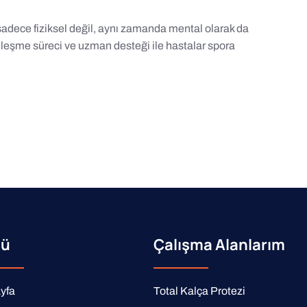
dece fiziksel değil, aynı zamanda mental olarak da
r iyileşme süreci ve uzman desteği ile hastalar spora
ü
Çalışma Alanlarım
yfa
Total Kalça Protezi