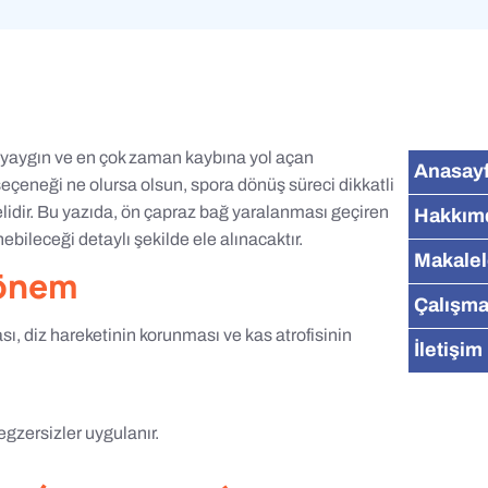
 yaygın ve en çok zaman kaybına yol açan
Anasay
seçeneği ne olursa olsun, spora dönüş süreci dikkatli
elidir. Bu yazıda, ön çapraz bağ yaralanması geçiren
Hakkım
nebileceği detaylı şekilde ele alınacaktır.
Makalel
Dönem
Çalışma
ası, diz hareketinin korunması ve kas atrofisinin
İletişim
gzersizler uygulanır.